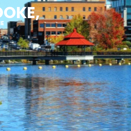
OOKE,
IE